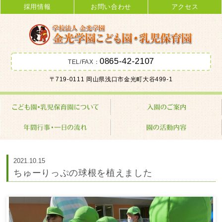
採用情報
お問い合わせ
アクセス
0865-42-2107
TEL/FAX：
金光学園こども園･乳児保育園 学校
〒719-0111 岡山県浅口市金光町大谷499-1
法人 金光学園
2021.10.15
ちゅーりっぷの球根を植えました