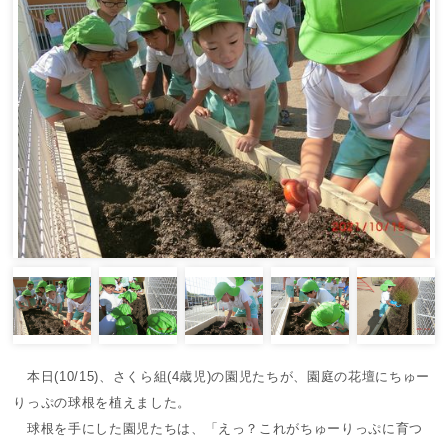
本日(10/15)、さくら組(4歳児)の園児たちが、園庭の花壇にちゅー
りっぷの球根を植えました。
球根を手にした園児たちは、「えっ？これがちゅーりっぷに育つ