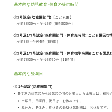
基本的な幼児教育･保育の提供時間
①
1号認定(幼稚園部門)
【こども園】
…午前8時30分～午後2時［5時間30分］
②
2号及び3号認定(保育園部門・
保育短時間
)[こども園及び
…午前8時～午後4時［8時間］
③
2号及び3号認定(保育園部門・
保育標準時間
)[
こども園及
…午前7時30分～午後6時30分［11時間］
基本的な登園日
①
1号認定(幼稚園部門)
各学期の始業式から終業式の間の月曜日から金曜日は、在籍
土曜日、日曜日、祝日は、お休みです。
夏休み、冬休み、春休みの長期休業期間は、お休みです。