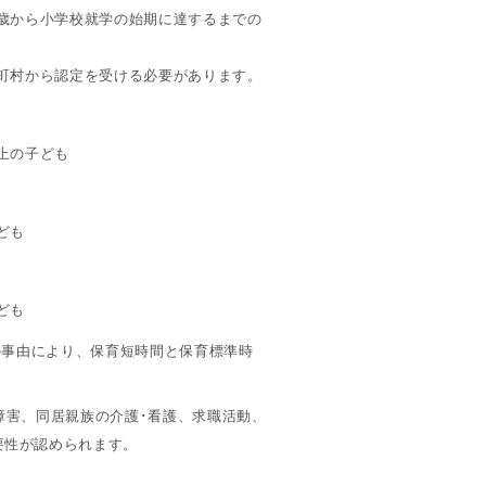
歳から小学校就学の始期に達するまでの
町村から認定を受ける必要があります。
上の子ども
ども
】
ども
の事由により、保育短時間と保育標準時
障害、同居親族の介護･看護、求職活動、
要性が認められます。