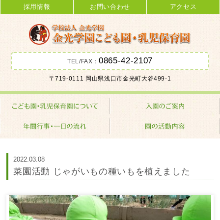
採用情報
お問い合わせ
アクセス
0865-42-2107
TEL/FAX：
金光学園こども園･乳児保育園 学校
〒719-0111 岡山県浅口市金光町大谷499-1
法人 金光学園
2022.03.08
菜園活動 じゃがいもの種いもを植えました