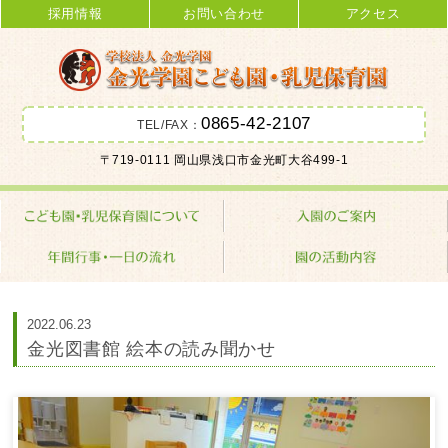
採用情報
お問い合わせ
アクセス
0865-42-2107
TEL/FAX：
金光学園こども園･乳児保育園 学校
〒719-0111 岡山県浅口市金光町大谷499-1
法人 金光学園
2022.06.23
金光図書館 絵本の読み聞かせ