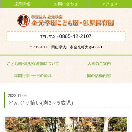
採用情報
お問い合わせ
アクセス
0865-42-2107
TEL/FAX：
金光学園こども園･乳児保育園 学校
〒719-0111 岡山県浅口市金光町大谷499-1
法人 金光学園
2022.11.08
どんぐり拾い(満3～5歳児)