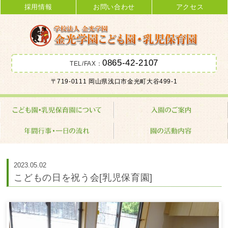
採用情報
お問い合わせ
アクセス
0865-42-2107
TEL/FAX：
金光学園こども園･乳児保育園 学校
〒719-0111 岡山県浅口市金光町大谷499-1
法人 金光学園
2023.05.02
こどもの日を祝う会[乳児保育園]