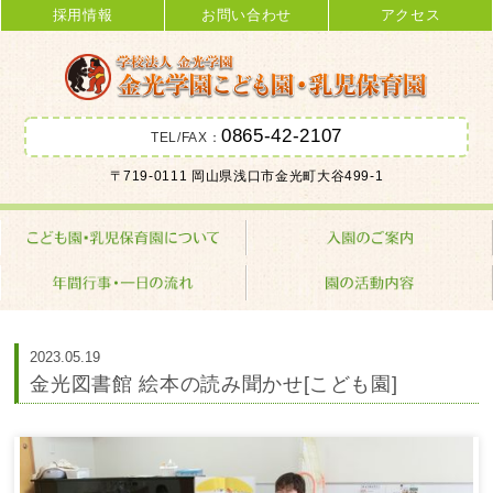
採用情報
お問い合わせ
アクセス
0865-42-2107
TEL/FAX：
金光学園こども園･乳児保育園 学校
〒719-0111 岡山県浅口市金光町大谷499-1
法人 金光学園
2023.05.19
金光図書館 絵本の読み聞かせ[こども園]