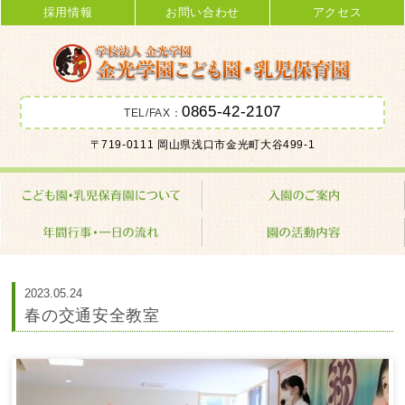
採用情報
お問い合わせ
アクセス
0865-42-2107
TEL/FAX：
金光学園こども園･乳児保育園 学校
〒719-0111 岡山県浅口市金光町大谷499-1
法人 金光学園
2023.05.24
春の交通安全教室