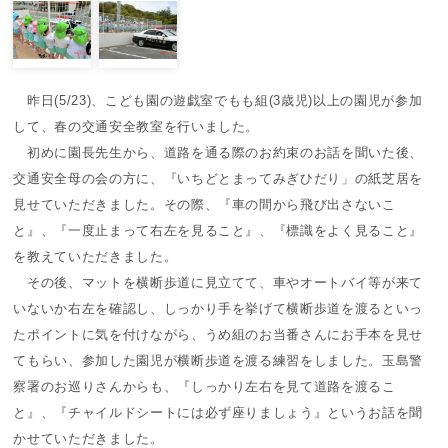
昨日(5/23)、こども園の遊戯室でもも組(3歳児)以上の園児が参加
して、春の交通安全教室を行いました。
初めに園長先生から、道路を通る際のお約束のお話を聞いた後、
交通安全母の会の方に、『いちどとまってみぎひだり」の紙芝居を
見せていただきました。その際、『車の間から飛び出さないこ
と』、『一度止まって右左を見ること』、『標識をよく見ること』
を教えていただきました。
その後、マットを横断歩道に見立てて、車やオートバイ等が来て
いないか右左を確認し、しっかり手を挙げて横断歩道を渡るといっ
たポイントに気を付けながら、うめ組のお当番さんにお手本を見せ
てもらい、参加した園児が横断歩道を渡る練習をしました。玉島警
察署のお巡りさんからも、『しっかり左右を見て道路を渡るこ
と』、『チャイルドシートには必ず座りましょう』というお話を聞
かせていただきました。