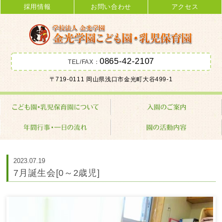
採用情報
お問い合わせ
アクセス
0865-42-2107
TEL/FAX：
金光学園こども園･乳児保育園 学校
〒719-0111 岡山県浅口市金光町大谷499-1
法人 金光学園
2023.07.19
7月誕生会[0～2歳児]