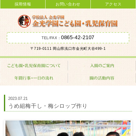
採用情報
お問い合わせ
アクセス
0865-42-2107
TEL/FAX：
金光学園こども園･乳児保育園 学校
〒719-0111 岡山県浅口市金光町大谷499-1
法人 金光学園
2023.07.21
うめ組梅干し・梅シロップ作り