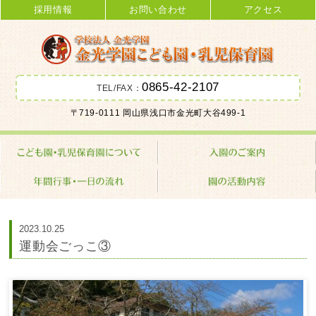
採用情報
お問い合わせ
アクセス
0865-42-2107
TEL/FAX：
金光学園こども園･乳児保育園 学校
〒719-0111 岡山県浅口市金光町大谷499-1
法人 金光学園
2023.10.25
運動会ごっこ③