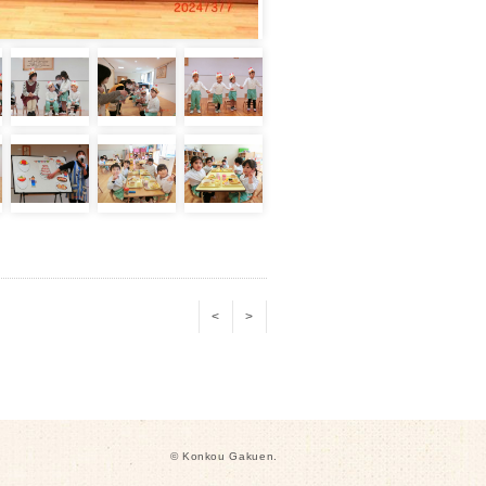
<
>
© Konkou Gakuen.