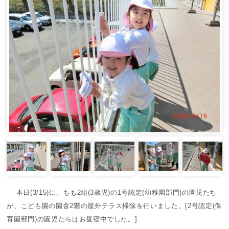
本日(3/15)に、もも2組(3歳児)の1号認定(幼稚園部門)の園児たち
が、こども園の園舎2階の屋外テラス掃除を行いました。[2号認定(保
育園部門)の園児たちはお昼寝中でした。]