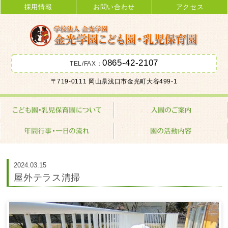
採用情報
お問い合わせ
アクセス
0865-42-2107
TEL/FAX：
金光学園こども園･乳児保育園 学校
〒719-0111 岡山県浅口市金光町大谷499-1
法人 金光学園
2024.03.15
屋外テラス清掃