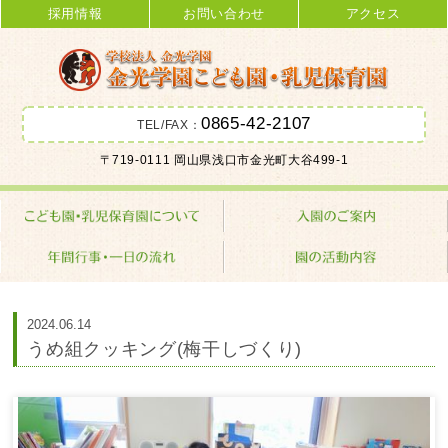
採用情報
お問い合わせ
アクセス
0865-42-2107
TEL/FAX：
金光学園こども園･乳児保育園 学校
〒719-0111 岡山県浅口市金光町大谷499-1
法人 金光学園
2024.06.14
うめ組クッキング(梅干しづくり)