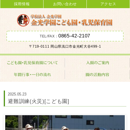
採用情報
お問い合わせ
アクセス
0865-42-2107
TEL/FAX：
金光学園こども園･乳児保育園 学校
〒719-0111 岡山県浅口市金光町大谷499-1
法人 金光学園
2025.05.23
避難訓練(火災)[こども園]