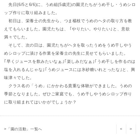
先日(6/5と6/6)に、うめ組(5歳児)の園児たちがうめ干し・うめシロ
ップ作りに取り組みました。
初日は、栄養士の先生から、つま楊枝でうめのヘタの取り方を教
えてもらいました。園児たちは、 ｢やりたい。やりたい｣と、意欲
満々でした。
そして、次の日は、園児たちがヘタを取ったうめをうめ干しやう
めシロップに漬ける作業を栄養士の先生に見せてもらいました。
｢早くジュースを飲みたいなぁ｣｢楽しみだなぁ｣｢うめ干しを作るのは
塩を入れるんじゃな｣｢うめジュースには氷砂糖いれとったな｣と、興
味津々でした。
クラス名の「うめ」にかかわる貴重な体験ができました。うめの
季節となりました。ぜひご家庭でも、うめ干しやうめシロップ作り
に取り組まれてはいかがでしょうか？
>「園の活動」一覧へ
<
>