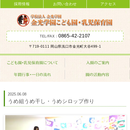
採用情報
お問い合わせ
アクセス
0865-42-2107
TEL/FAX：
金光学園こども園･乳児保育園 学校
〒719-0111 岡山県浅口市金光町大谷499-1
法人 金光学園
2025.06.08
うめ組うめ干し・うめシロップ作り