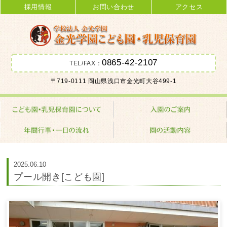
採用情報
お問い合わせ
アクセス
0865-42-2107
TEL/FAX：
金光学園こども園･乳児保育園 学校
〒719-0111 岡山県浅口市金光町大谷499-1
法人 金光学園
2025.06.10
プール開き[こども園]