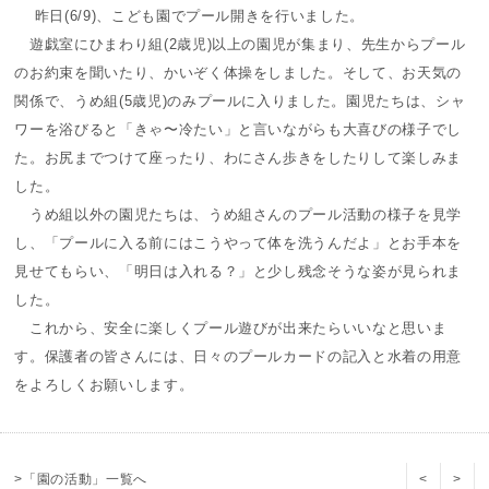
昨日(6/9)、こども園でプール開きを行いました。
遊戯室にひまわり組(2歳児)以上の園児が集まり、先生からプール
のお約束を聞いたり、かいぞく体操をしました。そして、お天気の
関係で、うめ組(5歳児)のみプールに入りました。園児たちは、シャ
ワーを浴びると「きゃ〜冷たい」と言いながらも大喜びの様子でし
た。お尻までつけて座ったり、わにさん歩きをしたりして楽しみま
した。
うめ組以外の園児たちは、うめ組さんのプール活動の様子を見学
し、「プールに入る前にはこうやって体を洗うんだよ」とお手本を
見せてもらい、「明日は入れる？」と少し残念そうな姿が見られま
した。
これから、安全に楽しくプール遊びが出来たらいいなと思いま
す。保護者の皆さんには、日々のプールカードの記入と水着の用意
をよろしくお願いします。
>「園の活動」一覧へ
<
>