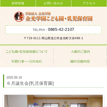
採用情報
お問い合わせ
アクセス
0865-42-2107
TEL/FAX：
金光学園こども園･乳児保育園 学校
〒719-0111 岡山県浅口市金光町大谷499-1
法人 金光学園
2025.06.19
６月誕生会[乳児保育園]