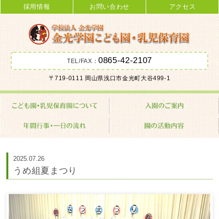
採用情報
お問い合わせ
アクセス
0865-42-2107
TEL/FAX：
金光学園こども園･乳児保育園 学校
〒719-0111 岡山県浅口市金光町大谷499-1
法人 金光学園
2025.07.26
うめ組夏まつり