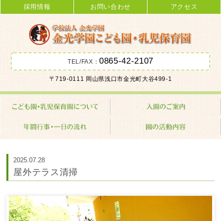
採用情報
お問い合わせ
アクセス
0865-42-2107
TEL/FAX：
金光学園こども園･乳児保育園 学校
〒719-0111 岡山県浅口市金光町大谷499-1
法人 金光学園
2025.07.28
屋外テラス清掃