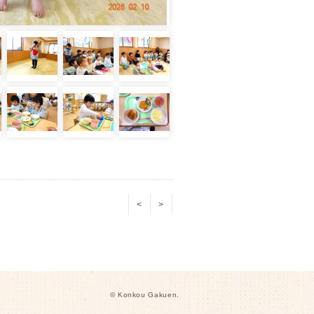
<
>
© Konkou Gakuen.