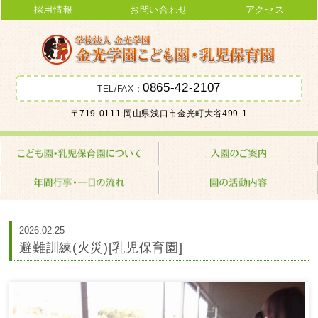
採用情報
お問い合わせ
アクセス
0865-42-2107
TEL/FAX：
金光学園こども園･乳児保育園 学校
〒719-0111 岡山県浅口市金光町大谷499-1
法人 金光学園
2026.02.25
避難訓練(火災)[乳児保育園]