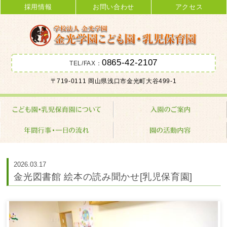
採用情報
お問い合わせ
アクセス
0865-42-2107
TEL/FAX：
金光学園こども園･乳児保育園 学校
〒719-0111 岡山県浅口市金光町大谷499-1
法人 金光学園
2026.03.17
金光図書館 絵本の読み聞かせ[乳児保育園]