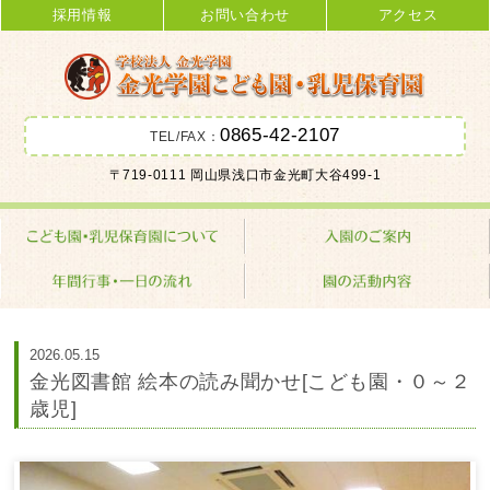
採用情報
お問い合わせ
アクセス
0865-42-2107
TEL/FAX：
金光学園こども園･乳児保育園 学校
〒719-0111 岡山県浅口市金光町大谷499-1
法人 金光学園
2026.05.15
金光図書館 絵本の読み聞かせ[こども園・０～２
歳児]