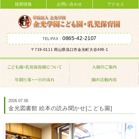
採用情報
お問い合わせ
アクセス
0865-42-2107
TEL/FAX：
金光学園こども園･乳児保育園 学校
〒719-0111 岡山県浅口市金光町大谷499-1
法人 金光学園
2026.07.06
金光図書館 絵本の読み聞かせ[こども園]