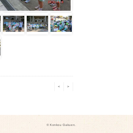
<
>
© Konkou Gakuen.