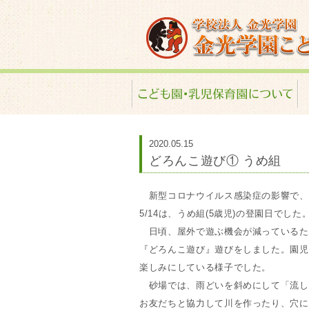
金光学園こども園･
2020.05.15
どろんこ遊び① うめ組
新型コロナウイルス感染症の影響で、
5/14は、うめ組(5歳児)の登園日でした
日頃、屋外で遊ぶ機会が減っているた
『どろんこ遊び』遊びをしました。園児
楽しみにしている様子でした。
砂場では、雨どいを斜めにして「流し
お友だちと協力して川を作ったり、穴に