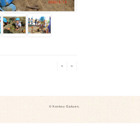
<
>
© Konkou Gakuen.