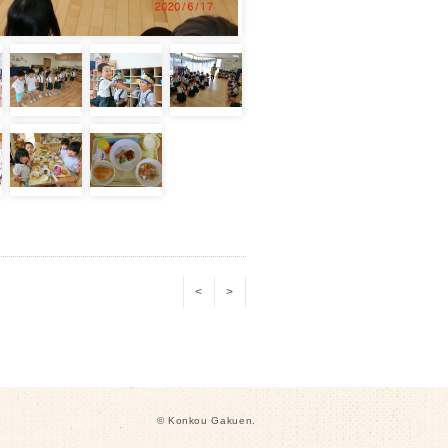
<
>
© Konkou Gakuen.