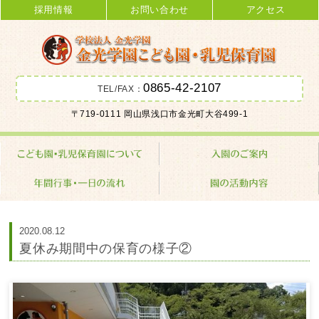
採用情報
お問い合わせ
アクセス
0865-42-2107
TEL/FAX：
金光学園こども園･乳児保育園 学校
〒719-0111 岡山県浅口市金光町大谷499-1
法人 金光学園
2020.08.12
夏休み期間中の保育の様子②