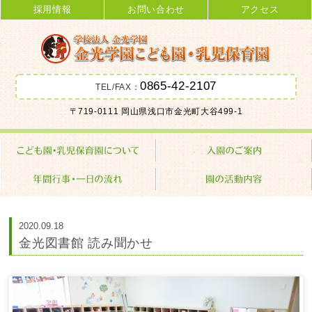
採用情報
お問い合わせ
アクセス
0865-42-2107
TEL/FAX：
金光学園こども園･乳児保育園 学校
〒719-0111 岡山県浅口市金光町大谷499-1
法人 金光学園
2020.09.18
金光図書館 読み聞かせ