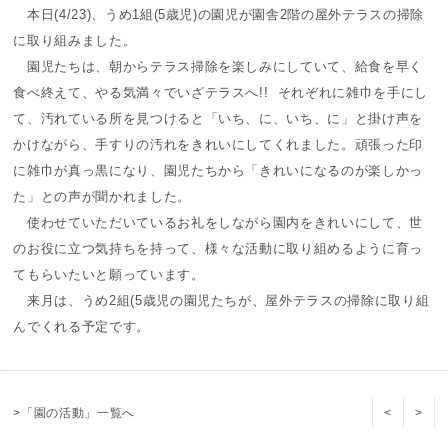
本日(4/23)、うめ1組(5歳児)の園児が園舎2階の屋外テラスの掃除
に取り組みました。
園児たちは、朝からテラス掃除を楽しみにしていて、給食を早く
食べ終えて、やる気満々でいざテラスへ!! それぞれに雑巾を手にし
て、汚れている所を見つけると「いち、に、いち、に」と掛け声を
かけながら、手すりの汚れをきれいにしてくれました。頑張った印
に雑巾が真っ黒になり、園児たちから「きれいになるのが楽しかっ
た」との声が聞かれました。
使わせていただいているお礼をしながら園内をきれいにして、世
のお役に立つ気持ちを持って、様々な活動に取り組めるように育っ
てもらいたいと願っています。
来月は、うめ2組(5歳児の園児たちが、屋外テラスの掃除に取り組
んでくれる予定です。
>「園の活動」一覧へ
<
>