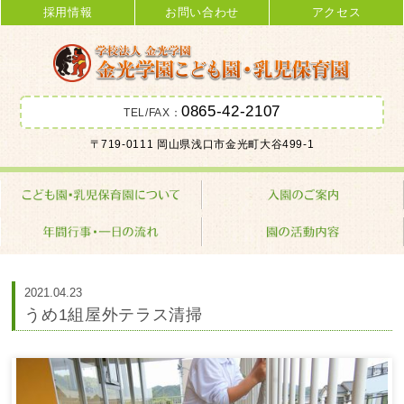
採用情報
お問い合わせ
アクセス
0865-42-2107
TEL/FAX：
金光学園こども園･乳児保育園 学校
〒719-0111 岡山県浅口市金光町大谷499-1
法人 金光学園
2021.04.23
うめ1組屋外テラス清掃