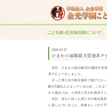
金光学園こども園･
2026.02.17
ひまわり組園庭大型遊具デ
先日、ひまわり組(2歳児)の園児が全
具デビューをしました。
ずっと滑り台や複合遊具で遊びたかっ
齢が3歳以上となっているため、これま
から遊ぼうね」と先生に言われ残念そう
先日、待ちに待った滑り台や複合遊具
に楽しんでいました。約束をしっかり守