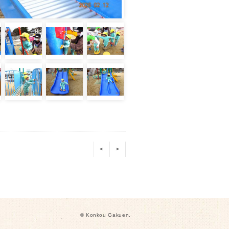
<
>
© Konkou Gakuen.