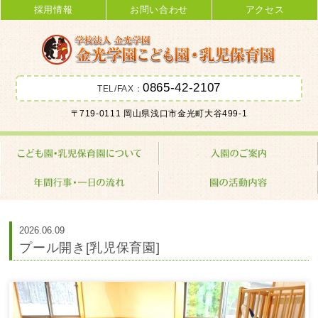
採用情報
お問い合わせ
アクセス
0865-42-2107
TEL/FAX：
金光学園こども園･乳児保育園 学校
〒719-0111 岡山県浅口市金光町大谷499-1
法人 金光学園
2026.06.09
プール開き[乳児保育園]