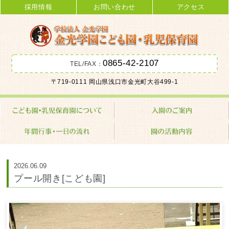
採用情報
お問い合わせ
アクセス
0865-42-2107
TEL/FAX：
金光学園こども園･乳児保育園 学校
〒719-0111 岡山県浅口市金光町大谷499-1
法人 金光学園
2026.06.09
プール開き[こども園]