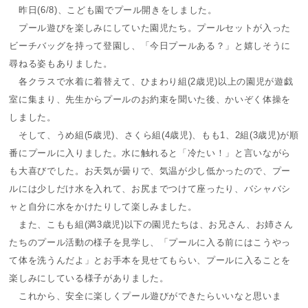
昨日(6/8)、こども園でプール開きをしました。
プール遊びを楽しみにしていた園児たち。プールセットが入った
ビーチバッグを持って登園し、「今日プールある？」と嬉しそうに
尋ねる姿もありました。
各クラスで水着に着替えて、ひまわり組(2歳児)以上の園児が遊戯
室に集まり、先生からプールのお約束を聞いた後、かいぞく体操を
しました。
そして、うめ組(5歳児)、さくら組(4歳児)、もも1、2組(3歳児)が順
番にプールに入りました。水に触れると「冷たい！」と言いながら
も大喜びでした。お天気が曇りで、気温が少し低かったので、プー
ルには少しだけ水を入れて、お尻までつけて座ったり、バシャバシ
ャと自分に水をかけたりして楽しみました。
また、こもも組(満3歳児)以下の園児たちは、お兄さん、お姉さん
たちのプール活動の様子を見学し、「プールに入る前にはこうやっ
て体を洗うんだよ」とお手本を見せてもらい、プールに入ることを
楽しみにしている様子がありました。
これから、安全に楽しくプール遊びができたらいいなと思いま