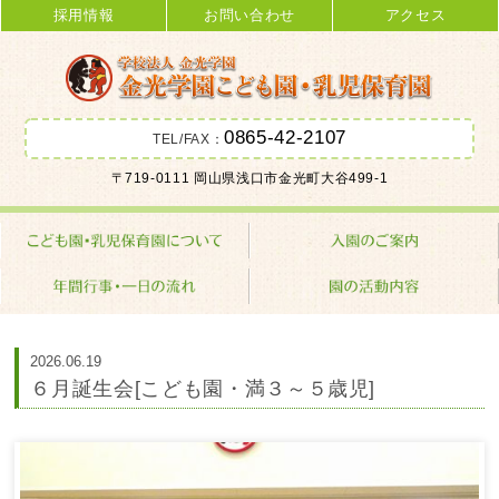
採用情報
お問い合わせ
アクセス
0865-42-2107
TEL/FAX：
金光学園こども園･乳児保育園 学校
〒719-0111 岡山県浅口市金光町大谷499-1
法人 金光学園
2026.06.19
６月誕生会[こども園・満３～５歳児]