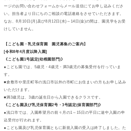
ージのお問い合わせフォームからメール送信にてお申し込みくださ
い。担当者より日にちのご相談の電話連絡をさせていただきます。
なお、8月10日(月)及び8月12日(水)～14日(金)の間は、園見学をお受
けしていません。
【こども園・乳児保育園 園児募集のご案内】
[令和8年4月度以降入園]
《こども園1号認定(幼稚園部門)》
●こども園では、5歳児・4歳児・満3歳児の募集受付を行っていま
す。
■倉敷市や里庄町等の浅口市以外の市町にお住まいの方もお申し込み
いただけます。
■満3歳児は、3歳の誕生日から入園できるクラスです。
《こども園及び乳児保育園2号・3号認定(保育園部門)》
●浅口市では、入園希望月の前々月の1～15日の平日に途中入園の申
込受付が行われます。
●こども園及び乳児保育園ともに新規入園の受入は終了しました。た