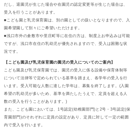
だし、退園児が生じた場合や在園児の認定変更等が生じた場合は、
受入を行うことがあります。
■こども園と乳児保育園は、別の園としての扱いとなりますので、入
園希望園して別々にご希望いただけます。
■浅口市外の倉敷市や里庄町等に在住の方は、制度上お申込みは可能
ですが、浅口市在住の乳幼児が優先されますので、受入は困難な状
況です。
【こども園及び乳児保育園の園児の受入についてのご案内】
こども園及び乳児保育園では、園児の受入に係る設備や保育体制等
について法律等で定められている基準を踏まえ、各学年の受入を行
います。受入可能な人数に達した学年は、募集を終了します。(入園
希望の乳幼児が多いため、基準を満たしたうえで、定員を超える人
数の受入を行うことがあります。)
また、こども園においては、1号認定(幼稚園部門)と2号・3号認定(保
育園部門)のそれぞれに定員の設定があり、定員に対して一定の範囲
内で受入を行います。