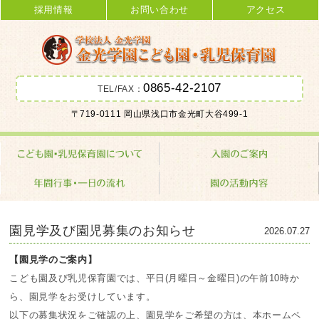
採用情報
お問い合わせ
アクセス
0865-42-2107
TEL/FAX：
金光学園こども園･乳児保育園 学校
〒719-0111 岡山県浅口市金光町大谷499-1
法人 金光学園
園見学及び園児募集のお知らせ
2026.07.27
【園見学のご案内】
こども園及び乳児保育園では、平日(月曜日～金曜日)の午前10時か
ら、園見学をお受けしています。
以下の募集状況をご確認の上、園見学をご希望の方は、本ホームペ