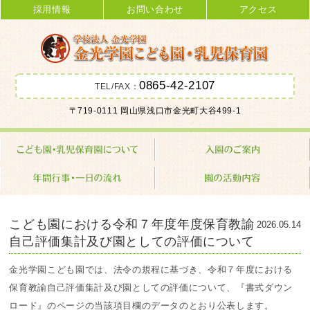
採用情報
お問い合わせ
アクセス
0865-42-2107
TEL/FAX：
金光学園こども園･乳児保育園 学校
〒719-0111 岡山県浅口市金光町大谷499-1
法人 金光学園
こども園における令和７年度年度保育教諭
2026.05.14
自己評価集計及び園としての評価について
金光学園こども園では、法令の規程に基づき、令和７年度における
保育教諭自己評価集計及び園としての評価について、『書式ダウン
ロード』のページの当該項目欄のデータのとおり公表します。