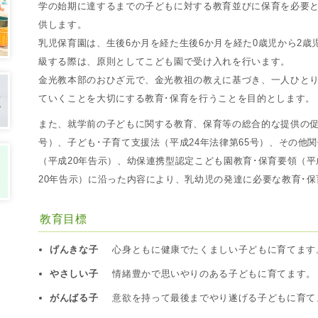
学の始期に達するまでの子どもに対する教育並びに保育を必要
供します。
乳児保育園は、生後6か月を経た生後6か月を経た0歳児から2歳
級する際は、原則としてこども園で受け入れを行います。
金光教本部のおひざ元で、金光教祖の教えに基づき、一人ひと
ていくことを大切にする教育･保育を行うことを目的とします。
また、就学前の子どもに関する教育、保育等の総合的な提供の促
号）、子ども･子育て支援法（平成24年法律第65号）、その他
（平成20年告示）、幼保連携型認定こども園教育･保育要領（平
20年告示）に沿った内容により、乳幼児の発達に必要な教育･
教育目標
げんきな子
心身ともに健康でたくましい子どもに育てます
やさしい子
情緒豊かで思いやりのある子どもに育てます。
がんばる子
意欲を持って最後までやり遂げる子どもに育て