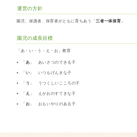
運営の方針
園児、保護者、保育者がともに育ちあう「
三者一体保育
」
園児の成長目標
「あ・い・う・え・お」教育
「
あ
」 あいさつのできる子
「
い
」 いつもげんきな子
「
う
」 うつくしいこころの子
「
え
」 えがおのすてきな子
「
お
」 おもいやりのある子