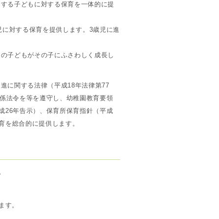
とする子どもに対する保育を一体的に提
児に対する保育を提供します。3歳児に進
りの子どもがその子にふさわしく成長し
進に関する法律（平成18年法律第77
関係法令を等を遵守し、幼稚園教育要領
成26年告示）、保育所保育指針（平成
保育を総合的に提供します。
。
ます。